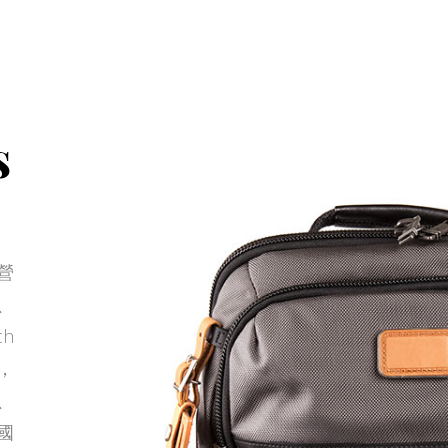
s
營
、
ch
》，
、
國